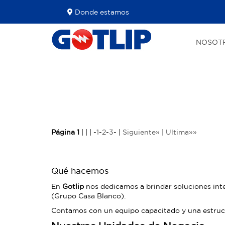
Donde estamos
NOSOT
Página 1
| | | -
1
-
2
-
3
- |
Siguiente»
|
Ultima»»
Qué hacemos
En
Gotlip
nos dedicamos a brindar soluciones int
(Grupo Casa Blanco).
Contamos con un equipo capacitado y una estructu